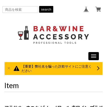
search
Toggle
navigati
【重要】弊社名を騙った詐欺サイトにご注意く
ださい
Item