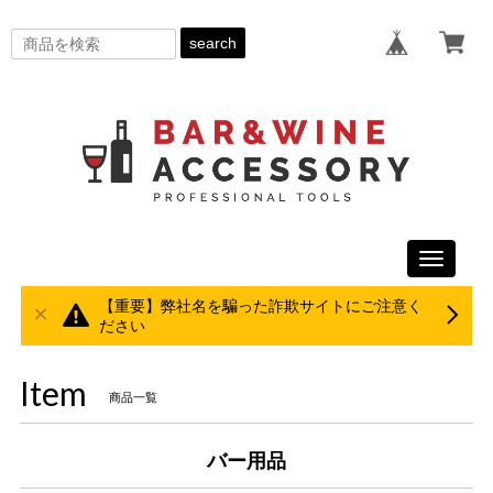
search
Toggle
navigati
【重要】弊社名を騙った詐欺サイトにご注意く
ださい
Item
商品一覧
バー用品