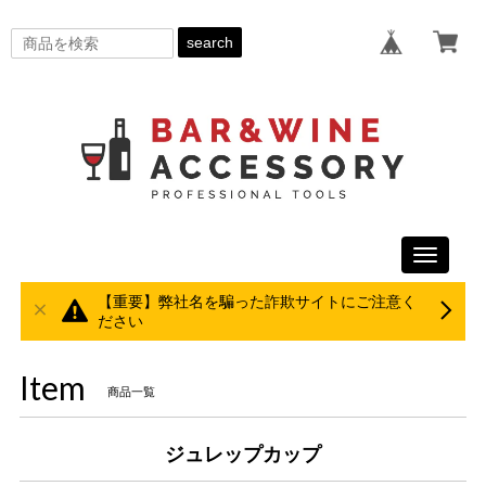
search
Toggle
navigati
【重要】弊社名を騙った詐欺サイトにご注意く
ださい
Item
商品一覧
ジュレップカップ