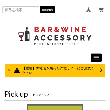
search
Toggle
navigati
【重要】弊社名を騙った詐欺サイトにご注意く
ださい
Pick up
ピックアップ