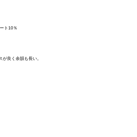
ート10％
スが良く余韻も長い。