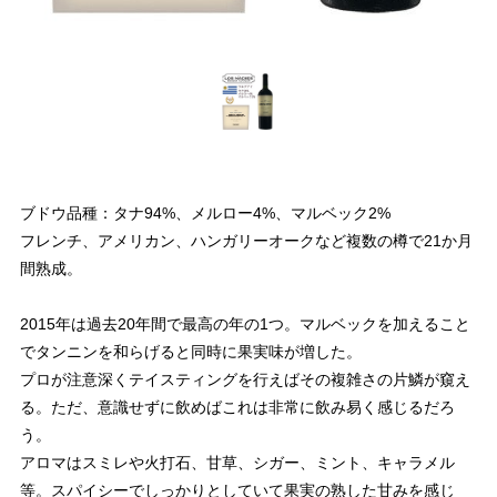
ブドウ品種：タナ94%、メルロー4%、マルベック2%
フレンチ、アメリカン、ハンガリーオークなど複数の樽で21か月
間熟成。
2015年は過去20年間で最高の年の1つ。マルベックを加えること
でタンニンを和らげると同時に果実味が増した。
プロが注意深くテイスティングを行えばその複雑さの片鱗が窺え
る。ただ、意識せずに飲めばこれは非常に飲み易く感じるだろ
う。
アロマはスミレや火打石、甘草、シガー、ミント、キャラメル
等。スパイシーでしっかりとしていて果実の熟した甘みを感じ