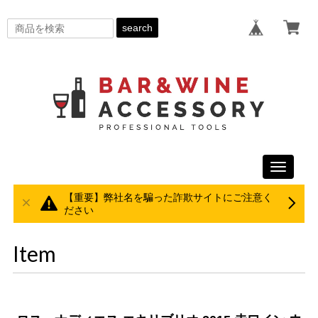
search
Toggle
navigati
【重要】弊社名を騙った詐欺サイトにご注意く
ださい
Item