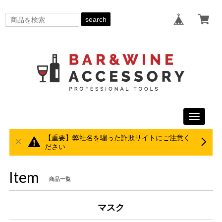
search
Toggle
navigati
【重要】弊社名を騙った詐欺サイトにご注意く
ださい
Item
商品一覧
マスク