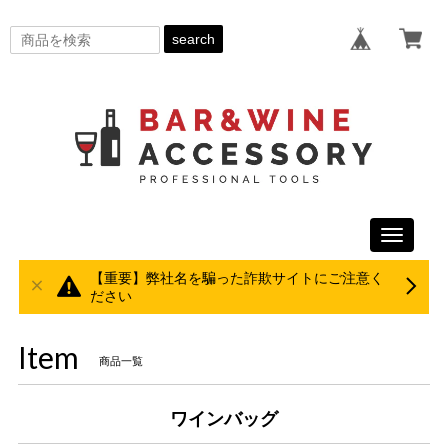
search
Toggle
navigati
【重要】弊社名を騙った詐欺サイトにご注意く
ださい
Item
商品一覧
ワインバッグ