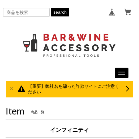
search
Toggle
navigati
【重要】弊社名を騙った詐欺サイトにご注意く
ださい
Item
商品一覧
インフィニティ