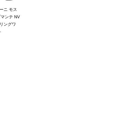
ーニ モス
マンテ NV
リングワ
ル