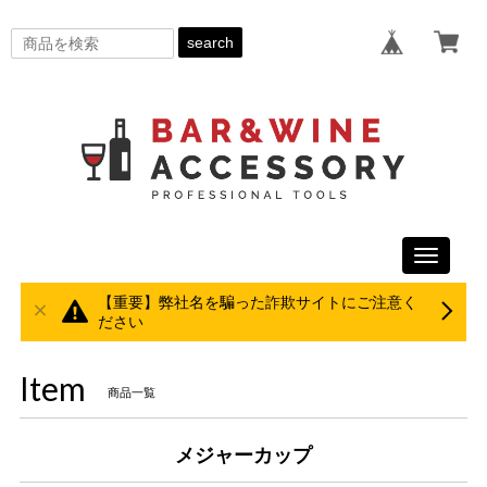
search
Toggle
navigati
【重要】弊社名を騙った詐欺サイトにご注意く
ださい
Item
商品一覧
メジャーカップ