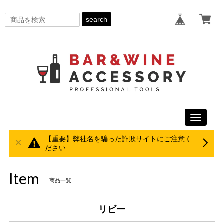
search
Toggle
navigati
【重要】弊社名を騙った詐欺サイトにご注意く
ださい
Item
商品一覧
リビー