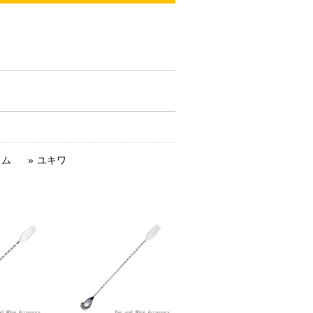
リム
ユキワ