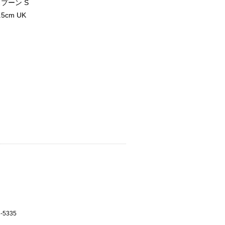
プーン S
.5cm UK
3-5335