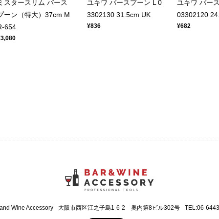
ミスタースリム バース
ユキワ バースプーン L 0
ユキワ バース
プーン（特大）37cm M
3302130 31.5cm UK
03302120 24
¥836
¥682
R-654
¥3,080
 and Wine Accessory
大阪市西区江之子島1-6-2 奥内第8ビル302号
TEL:06-644