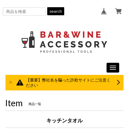
search
Toggle
navigati
【重要】弊社名を騙った詐欺サイトにご注意く
ださい
Item
商品一覧
キッチンタオル