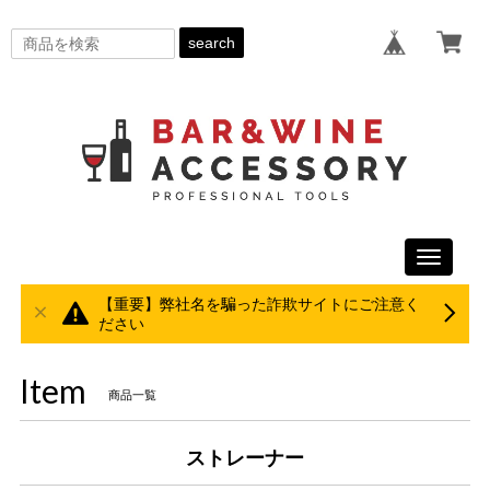
search
Toggle
navigati
【重要】弊社名を騙った詐欺サイトにご注意く
ださい
Item
商品一覧
ストレーナー