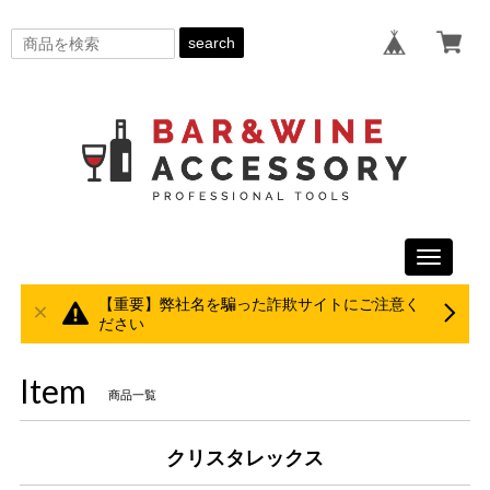
search
Toggle
navigati
【重要】弊社名を騙った詐欺サイトにご注意く
ださい
Item
商品一覧
クリスタレックス