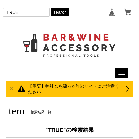
search
Toggle
navigati
【重要】弊社名を騙った詐欺サイトにご注意く
ださい
Item
検索結果一覧
"TRUE"の検索結果